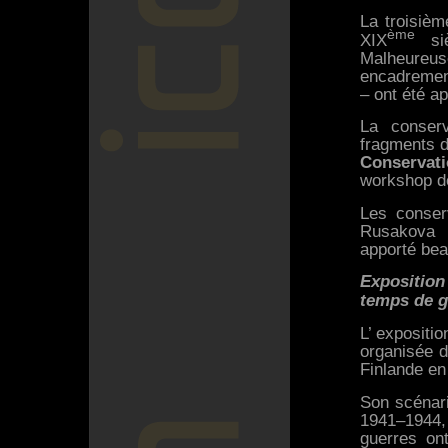
La troisièm
ème
XIX
siè
Malheureu
encadrement
– ont été a
La conserv
fragments d
Conservat
workshop de
Les conser
Rusakova
apporté bea
Exposition
temps de g
L’ expositi
organisée d
Finlande en
Son scénari
1941–1944, 
guerres ont