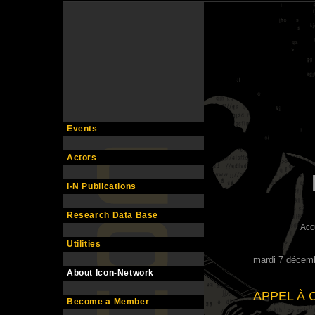
Events
Actors
I-N Publications
Research Data Base
Acc
Utilities
mardi 7 décem
About Icon-Network
APPEL À 
Become a Member