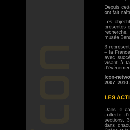
Depuis cett
ont fait naît
Les objecti
présentés e
recherche,
musée Bena
3 représen
– la France
avec succè
visant à la
d’évènemen
Icon-netwo
2007–2010 
LES ACT
Dans le cad
collecte d’
sections, 
dans chacu