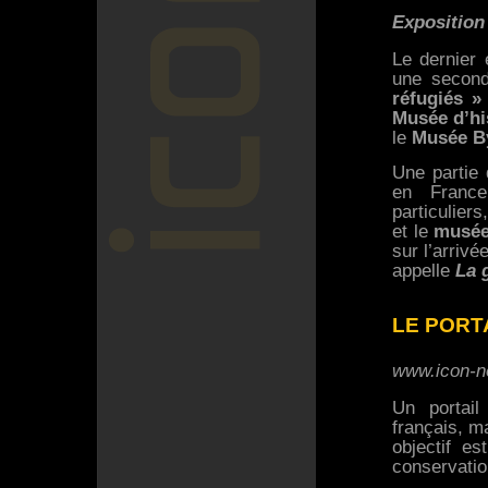
Exposition
Le dernier 
une second
réfugiés »
Musée d’hi
le
Musée B
Une partie 
en France
particulier
et le
musée
sur l’arriv
appelle
La 
LE PORTA
www.icon-n
Un portail
français, m
objectif es
conservatio