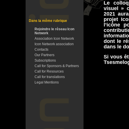
Le colloq
visuel » 
2021 aura
projet Ic
Dans la même rubrique
l’icône p
Rejoindre le réseau Icon
contribu
Network
informatio
Association Icon Network
dont le r
Icon Network association
dans le d
Contacts
Our Partners
Si vous êt
Subscriptions
Tsesmelog
Call for Sponsors & Partners
Call for Resources
Call for translations
Legal Mentions