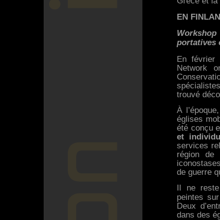
Grèce et la
EN FINLA
Workshop
portatives 
En février 
Network o
Conservat
spécialiste
trouvé déco
À l’époque,
églises mob
été conçu e
et indivi
services re
région de l
iconostases
de guerre q
Il ne rest
peintes sur
Deux d’ent
dans des ég