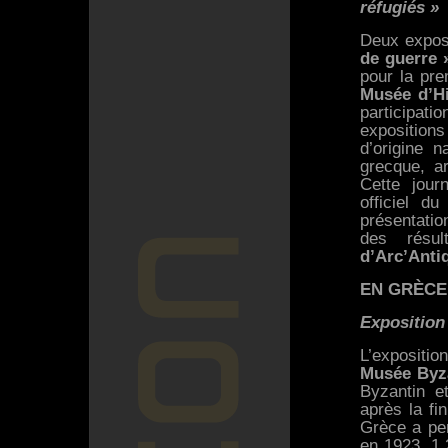
réfugiés »
Deux exposi
de guerre 
pour la pre
Musée d’Hi
participati
expositions
d’origine n
grecque, a
Cette jour
officiel d
présentati
des résu
d’Arc’Anti
EN GRÈCE
Exposition 
L’expositi
Musée Byz
Byzantin e
après la fi
Grèce a per
en 1923, 1,