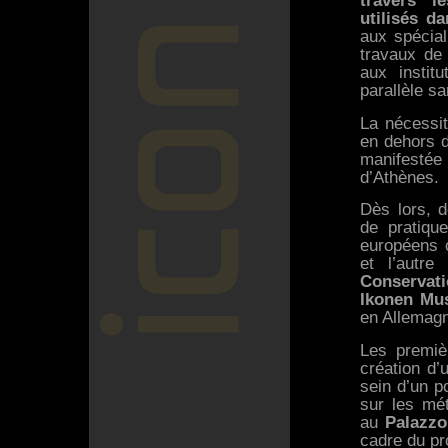
travers l
utilisés da
aux spécial
travaux de
aux instit
parallèle sa
La nécessi
en dehors 
manifestée 
d’Athènes.
Dès lors, 
de pratiqu
européens
et l’autre
Conservat
Ikonen M
en Allemag
Les premiè
création d
sein d’un po
sur les mé
au
Palazzo
cadre du pr