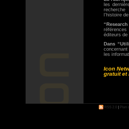
les dernièr
recherche e
l’histoire d
“Research
références 
éditeurs de
Dans “Util
concernant l
les informat
Icon Netw
gratuit et
RSS 2.0
|
Plan d