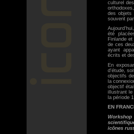
culturel de
orthodoxes,
des objets 
souvent par
Aujourd’hui
été placé
Finlande et
de ces deux
ayant appa
écrits et de
En exposan
d’étude, so
objectifs d
la connexio
objectif éta
illustrant l
la période 
EN FRANC
Workshop 
scientifiq
icônes rus