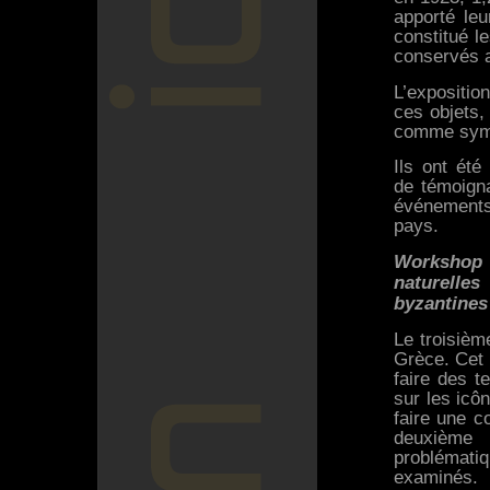
apporté leu
constitué l
conservés
L’exposition
ces objets,
comme symbo
Ils ont été
de témoign
événements,
pays.
Workshop I
naturelles
byzantines
Le troisièm
Grèce. Cet 
faire des t
sur les icô
faire une c
deuxième 
problématiq
examinés.