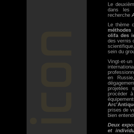
Le deuxièm
dans les 
recherche
Le thème d
méthodes s
olifa des 
des vernis o
scientifiqu
sein du gr
Vingt-et-
internatio
profession
en Russie
dégagemen
projetées 
procéder à
équipemen
Arc’Antiqu
prises de v
bien entendu
Deux expos
et indivi