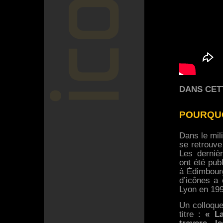
DANS CETT
POURQUO
Dans le mil
se retrouve
Les derniè
ont été pub
à Édimbourg
d’icônes a 
Lyon en 199
Un colloque
titre :
« L