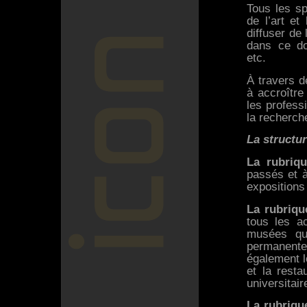
Tous les spé
de l’art et
diffuser de
dans ce do
etc.
À travers d
à accroître
les profess
la recherche
La structur
La rubriq
passés et à
expositions 
La rubriqu
tous les ac
musées qui
permanent
également l
et la resta
universitair
La rubriqu